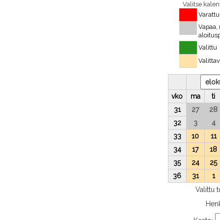
Valitse kale
Varattu
Vapaa, 
aloitus
Valittu
Valitta
vko
ma
ti
31
27
28
32
3
4
33
10
11
34
17
18
35
24
25
36
31
1
Valittu 
Hen