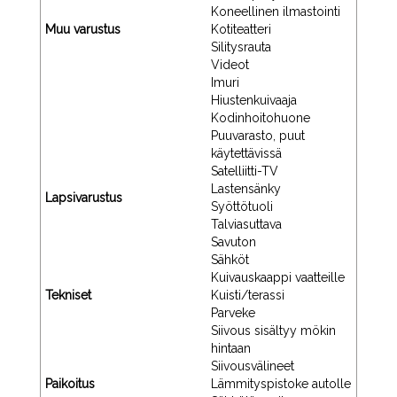
Koneellinen ilmastointi
Muu varustus
Kotiteatteri
Silitysrauta
Videot
Imuri
Hiustenkuivaaja
Kodinhoitohuone
Puuvarasto, puut
käytettävissä
Satelliitti-TV
Lastensänky
Lapsivarustus
Syöttötuoli
Talviasuttava
Savuton
Sähköt
Kuivauskaappi vaatteille
Tekniset
Kuisti/terassi
Parveke
Siivous sisältyy mökin
hintaan
Siivousvälineet
Paikoitus
Lämmityspistoke autolle