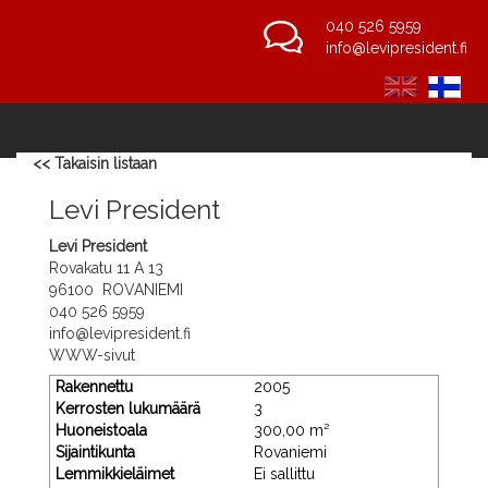
040 526 5959
info@levipresident.fi
<< Takaisin listaan
Levi President
Levi President
Rovakatu 11 A 13
96100 ROVANIEMI
040 526 5959
info@levipresident.fi
WWW-sivut
Rakennettu
2005
Kerrosten lukumäärä
3
Huoneistoala
300,00 m²
Sijaintikunta
Rovaniemi
Lemmikkieläimet
Ei sallittu