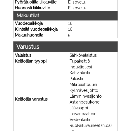
Pyörätuolilla liikkuville
Ei sovellu
Huonosti liikkuville
Ei sovellu
Makuutilat
Vuodepaikkoja
16
Kiinteitä vuodepaikkoja
16
Makuuhuoneita
5
Varustus
Valaistus
Sähkövalaistus
Keittotilan tyyppi
Tupakeittiö
Induktioliesi
Kahvinkeitin
Pakastin
Mikroaaltouuni
Kylmävesijohto
Lämminvesijohto
Keittotila varustus
Astianpesukone
Jääkaappi
Leivänpaahdin
Vedenkeitin
Ruokailuvälineet (hlöä)