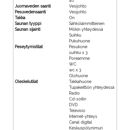
40
Juomaveden saanti
Vesijohto
Pesuvedensaanti
Vesijohto
Takka
On
Saunan tyyppi
Sähkölämmitteinen
Saunan sijainti
Mökin yhteydessä
Suihku
Pukuhuone
Peseytymistilat
Pesukone
suihku x 3
Poreamme
WC
wc x 3
Olohuone
Oleskelutilat
Takkahuone
Tupakeittiön yhteydessä
Radio
Cd-soitin
DVD
Televisio
Internet-yhteys
Canal digital
Keskuspölynimuri